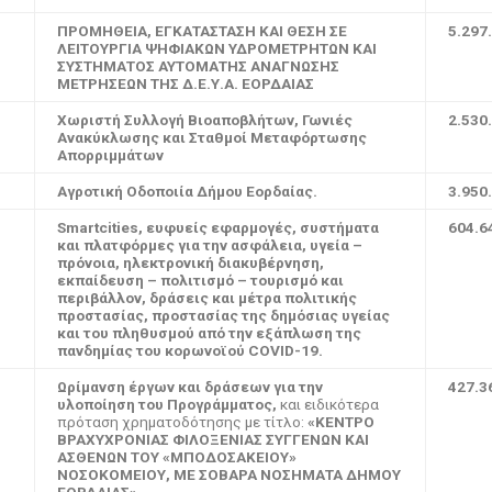
ΠΡΟΜΗΘΕΙΑ, ΕΓΚΑΤΑΣΤΑΣΗ ΚΑΙ ΘΕΣΗ ΣΕ
5.297
ΛΕΙΤΟΥΡΓΙΑ ΨΗΦΙΑΚΩΝ ΥΔΡΟΜΕΤΡΗΤΩΝ ΚΑΙ
ΣΥΣΤΗΜΑΤΟΣ ΑΥΤΟΜΑΤΗΣ ΑΝΑΓΝΩΣΗΣ
ΜΕΤΡΗΣΕΩΝ ΤΗΣ Δ.Ε.Υ.Α. ΕΟΡΔΑΙΑΣ
Χωριστή Συλλογή Βιοαποβλήτων, Γωνιές
2.530
Ανακύκλωσης και Σταθμοί Μεταφόρτωσης
Απορριμμάτων
Αγροτική Οδοποιία Δήμου Εορδαίας
.
3.950
Smartcities, ευφυείς εφαρμογές, συστήματα
604.6
και πλατφόρμες για την ασφάλεια, υγεία –
πρόνοια, ηλεκτρονική διακυβέρνηση,
εκπαίδευση – πολιτισμό – τουρισμό και
περιβάλλον, δράσεις και μέτρα πολιτικής
προστασίας, προστασίας της δημόσιας υγείας
και του πληθυσμού από την εξάπλωση της
πανδημίας του κορωνοϊού COVID-19.
Ωρίμανση έργων και δράσεων για την
427.3
υλοποίηση του Προγράμματος,
και ειδικότερα
πρόταση χρηματοδότησης με τίτλο:
«ΚΕΝΤΡΟ
ΒΡΑΧΥΧΡΟΝΙΑΣ ΦΙΛΟΞΕΝΙΑΣ ΣΥΓΓΕΝΩΝ ΚΑΙ
ΑΣΘΕΝΩΝ ΤΟΥ «ΜΠΟΔΟΣΑΚΕΙΟΥ»
ΝΟΣΟΚΟΜΕΙΟΥ, ΜΕ ΣΟΒΑΡΑ ΝΟΣΗΜΑΤΑ ΔΗΜΟΥ
ΕΟΡΔΑΙΑΣ».