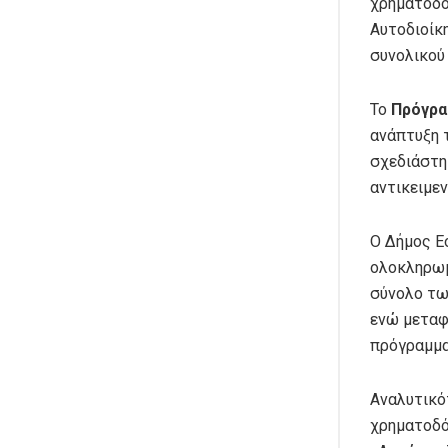
χρηματοδό
Αυτοδιοίκ
συνολικού
Το
Πρόγρα
ανάπτυξη 
σχεδιάστη
αντικειμε
Ο Δήμος Ε
ολοκληρωμ
σύνολο τω
ενώ μεταφ
πρόγραμμα
Αναλυτικότ
χρηματοδό