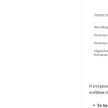
ΤΙΤΛΟΣ 
Αντιπλημ
Εσωτερι
Εσωτερικ
Υδραυλι
Κατασκε
Η στόχευσ
κινήθηκε σ
Σε πρ