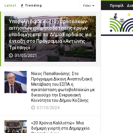
Προφίλ
Δι
Latest
Trending
Filter
Υποβολή δώδεκα (12) προτάσεων-
αιτήσεων χρηματοδότησης έργων
υποδομής από το Δήμο Εορδαίας για
ένταξη στο Πρόγραμμα «Αντώνης
Τρίτσης»
31/05/2021
Νίκος Παπαθανάσης: Στο
Πρόγραμμα Δίκαιη Αναπτυξιακή
Μετάβαση του ΕΣΠΑ η
εγκατάσταση φωτοβολταϊκών με
δικαιούχο την Ενεργειακή
Κοινότητα του Δήμου Κοζάνης
07/10/2024
«20 Χρόνια Καλλιστώ»: Μια
διήμερη γιορτή στο Δημαρχείο