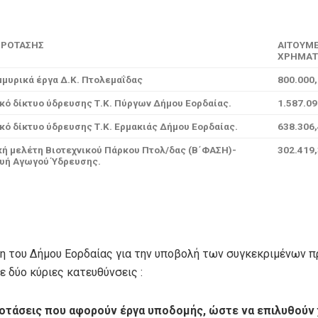
ΠΡΟΤΑΣΗΣ
ΑΙΤΟΥΜ
ΧΡΗΜΑΤ
μυρικά έργα Δ.Κ. Πτολεμαΐδας
800.000,
κό δίκτυο ύδρευσης Τ.Κ. Πύργων Δήμου Εορδαίας.
1.587.09
ό δίκτυο ύδρευσης Τ.Κ. Ερμακιάς Δήμου Εορδαίας.
638.306,
κή μελέτη Βιοτεχνικού Πάρκου Πτολ/δας (Β΄ΦΑΣΗ)-
302.419,
υή Αγωγού Ύδρευσης.
η του Δήμου Εορδαίας για την υποβολή των συγκεκριμένων 
ε δύο κύριες κατευθύνσεις :
οτάσεις που αφορούν έργα υποδομής, ώστε να επιλυθούν