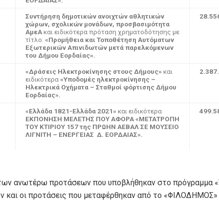
Συντήρηση δημοτικών ανοιχτών αθλητικών
28.55
χώρων, σχολικών μονάδων, προσβασιμότητα
ΑμεΑ
και ειδικότερα πρόταση χρηματοδότησης με
τίτλο:
«
Προμήθεια και Τοποθέτηση Αυτόματων
Εξωτερικών Απινιδωτών μετά παρελκόμενων
του Δήμου Εορδαίας».
«Δράσεις Ηλεκτροκίνησης στους Δήμους»
και
2.387
ειδικότερα
«Υποδομές ηλεκτροκίνησης –
Ηλεκτρικά Οχήματα – Σταθμοί φόρτισης Δήμου
Εορδαίας».
«Ελλάδα 1821-Ελλάδα 2021»
και ειδικότερα
499.5
ΕΚΠΟΝΗΣΗ ΜΕΛΕΤΗΣ ΠΟΥ ΑΦΟΡΑ «ΜΕΤΑΤΡΟΠΗ
TOY ΚΤΙΡΙΟΥ 157 της ΠΡΩΗΝ ΑΕΒΑΛ ΣΕ ΜΟΥΣΕΙΟ
ΛΙΓΝΙΤΗ – ΕΝΕΡΓΕΙΑΣ Δ. ΕΟΡΔΑΙΑΣ».
των ανωτέρω προτάσεων που υποβλήθηκαν στο πρόγραμμα «
ν και οι προτάσεις που μεταφέρθηκαν από το «ΦΙΛΟΔΗΜΟΣ» 