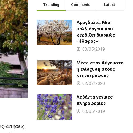
Trending
Comments
Latest
Αμυγδαλιά: Μια
καλλιέργεια που
κερδίζει διαρκώς
«έδαφος»
03/05/2019
Μέσα στον Αύγουστο
η ενίσχυση στους
κτηνοτρόφους
02/07/2020
Λεβάντα γενικές
πληροφορίες
03/05/2019
ς-αιτήσεις