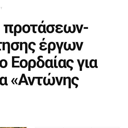
NT
) προτάσεων-
τησης έργων
 Εορδαίας για
α «Αντώνης