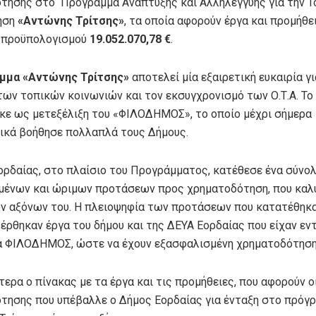
τησης στο Πρόγραμμα Ανάπτυξης και Αλληλεγγύης για την Τ
ηση
«Αντώνης Τρίτσης»
, τα οποία αφορούν έργα και προμήθε
 προϋπολογισμού
19.052.070,78 €
.
μμα «Αντώνης Τρίτσης»
αποτελεί μία εξαιρετική ευκαιρία γι
των τοπικών κοινωνιών και τον εκσυγχρονισμό των Ο.Τ.Α. Τ
κε ως μετεξέλιξη του «ΦΙΛΟΔΗΜΟΣ», το οποίο μέχρι σήμερα
νικά βοήθησε πολλαπλά τους Δήμους.
ορδαίας, στο πλαίσιο του Προγράμματος, κατέθεσε ένα σύνο
ένων και ώριμων προτάσεων προς χρηματοδότηση, που καλ
ν αξόνων του. Η πλειοψηφία των προτάσεων που κατατέθηκαν
έρθηκαν έργα του δήμου και της ΔΕΥΑ Εορδαίας που είχαν εν
 ΦΙΛΟΔΗΜΟΣ, ώστε να έχουν εξασφαλισμένη χρηματοδότηση
ερα ο πίνακας με τα έργα και τις προμήθειες, που αφορούν ο
τησης που υπέβαλλε ο Δήμος Εορδαίας για ένταξη στο πρόγ