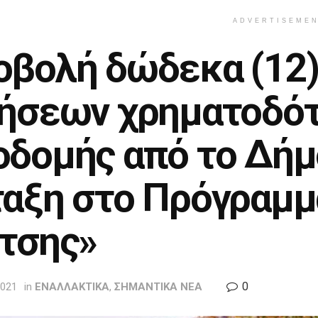
ADVERTISEME
οβολή δώδεκα (12
τήσεων χρηματοδό
οδομής από το Δήμο
ταξη στο Πρόγραμμ
ίτσης»
0
2021
in
ΕΝΑΛΛΑΚΤΙΚΑ
,
ΣΗΜΑΝΤΙΚΑ ΝΕΑ