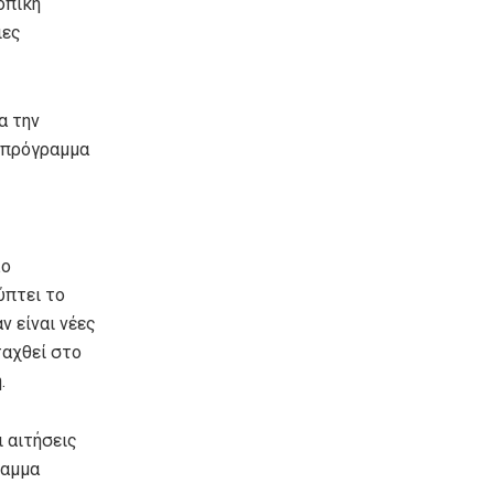
οπική
ιες
α την
ο πρόγραμμα
λο
ύπτει το
 είναι νέες
ταχθεί στο
.
ι αιτήσεις
ραμμα