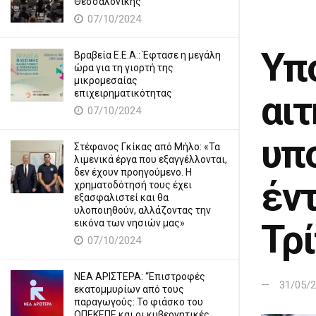
Θεσσαλονίκης
07/10/2024
Υπ
Βραβεία Ε.Ε.Α.: Έφτασε η μεγάλη
ώρα για τη γιορτή της
μικρομεσαίας
επιχειρηματικότητας
αι
07/10/2024
υπ
Στέφανος Γκίκας από Μήλο: «Τα
λιμενικά έργα που εξαγγέλλονται,
δεν έχουν προηγούμενο. Η
έν
χρηματοδότησή τους έχει
εξασφαλιστεί και θα
υλοποιηθούν, αλλάζοντας την
Τρ
εικόνα των νησιών μας»
07/10/2024
ΝΕΑ ΑΡΙΣΤΕΡΑ: “Επιστροφές
31/05/
εκατομμυρίων από τους
παραγωγούς: Το φιάσκο του
ΟΠΕΚΕΠΕ και οι κυβερνητικές