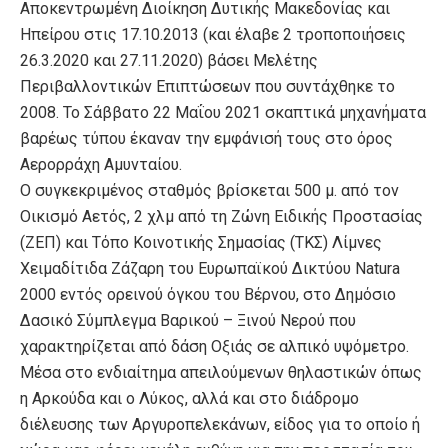
Αποκεντρωμένη Διοίκηση Δυτικής Μακεδονίας και
Ηπείρου στις 17.10.2013 (και έλαβε 2 τροποποιήσεις
26.3.2020 και 27.11.2020) βάσει Μελέτης
Περιβαλλοντικών Επιπτώσεων που συντάχθηκε το
2008. Το Σάββατο 22 Μαΐου 2021 σκαπτικά μηχανήματα
βαρέως τύπου έκαναν την εμφάνισή τους στο όρος
Αερορράχη Αμυνταίου.
Ο συγκεκριμένος σταθμός βρίσκεται 500 μ. από τον
Οικισμό Αετός, 2 χλμ από τη Ζώνη Ειδικής Προστασίας
(ΖΕΠ) και Τόπο Κοινοτικής Σημασίας (ΤΚΣ) Λίμνες
Χειμαδίτιδα Ζάζαρη του Ευρωπαϊκού Δικτύου Natura
2000 εντός ορεινού όγκου του Βέρνου, στο ∆ημόσιο
∆ασικό Σύμπλεγμα Βαρικού – Ξινού Νερού που
χαρακτηρίζεται από δάση Οξιάς σε αλπικό υψόμετρο.
Μέσα στο ενδιαίτημα απειλούμενων θηλαστικών όπως
η Αρκούδα και ο Λύκος, αλλά και στο διάδρομο
διέλευσης των Αργυροπελεκάνων, είδος για το οποίο ή