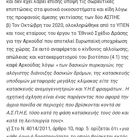
και δεν έχει λάβει επίσης υπόψη τις σωρευτικές
επιπτώσεις στα φυσικά οικοσυστήματα και είδη λόγω
της προφανούς άμεσης γειτνίασης των δύο ΑΣΠΗΕ.
β) Τον Οκτώβρη του 2020, ολοκληρώθηκε από το ΥΠΕΝ
και τους εταίρους του έργου το ‘Εθνικό Σχέδιο Δράσης
για την Αρκούδα’ που αποτελεί Ευρωπαϊκή υποχρέωση
της χώρας. Σε αυτό αναφέρεται ο κίνδυνος αλλοίωσης,
απώλειας και κατακερματισμού του βιοτόπου (4.1) της
καφέ Αρκούδας λόγω: «
των δασικών πυρκαγιών, της
αλόγιστης διάνοιξης δασικών δρόμων, της κατασκευής
υποδομών μεταφοράς μεγάλης κλίμακας είτε της
κατασκευής ανεμογεννητριών και
Y
.
H
.
E
φραγμάτων..
Η
ηχητική όχληση είναι ένας παράγοντας που αφορά την
άγρια πανίδα σε περιοχές που βρίσκονται κοντά σε
Α.Σ.Π.Η.Ε, τόσο κατά τη φάση κατασκευής τους όσο και
κατά τη λειτουργία τους
».
γ) Στο Ν. 4014/2011, άρθρο 10, παρ. 5. ορίζεται ότι «
για
κάθε έργο ή δραστηριότητα, το οποίο βρίσκεται εκτός