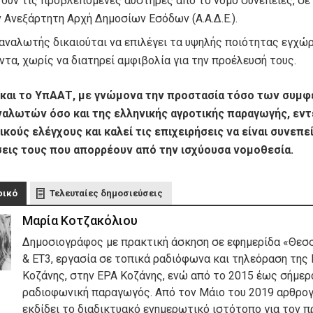
ούν τις προβλεπόμενες αυστηρές από το νόμο συνέπειες, σε
ν Ανεξάρτητη Αρχή Δημοσίων Εσόδων (Α.Α.Δ.Ε.).
αναλωτής δικαιούται να επιλέγει τα υψηλής ποιότητας εγχώρ
ντα, χωρίς να διατηρεί αμφιβολία για την προέλευσή τους.
. και το ΥπΑΑΤ, με γνώμονα την προστασία τόσο των συμ
αλωτών όσο και της ελληνικής αγροτικής παραγωγής, εντ
ικούς ελέγχους και καλεί τις επιχειρήσεις να είναι συνεπεί
εις τους που απορρέουν από την ισχύουσα νομοθεσία.
φικό
Τελευταίες δημοσιεύσεις
Μαρία Κοτζακόλιου
Δημοσιογράφος με πρακτική άσκηση σε εφημερίδα «Θεσ
& ΕΤ3, εργασία σε τοπικά ραδιόφωνα και τηλεόραση της 
Κοζάνης, στην ΕΡΑ Κοζάνης, ενώ από το 2015 έως σήμερα
ραδιοφωνική παραγωγός. Από τον Μάιο του 2019 αρθρογ
εκδίδει το διαδικτυακό ενημερωτικό ιστότοπο για τον 