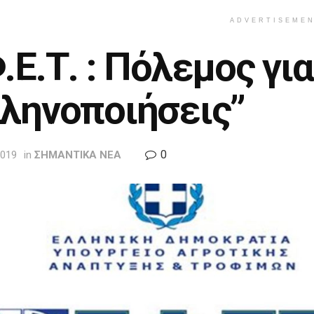
ADVERTISEME
.Ε.Τ. : Πόλεμος για
λληνοποιήσεις”
0
2019
in
ΣΗΜΑΝΤΙΚΑ ΝΕΑ