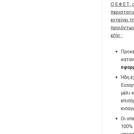
Ο Ε.Φ.Ε.Τ.
περιστατικ
εντείνει 
προϊόντων 
εξής :
Προκε
καταν
εφαρ
Ήδη έ
Εισαγ
μέλι 
επισή
εισαγ
Οι υπ
100% 