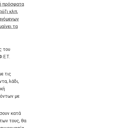
μή πρόσφατα
ρύζι κλπ,
σαγόμενων
μαίνει τα
ς του
.Ε.Τ.
με τις
τα, λάδι,
ική
ϊόντων με
ώσουν κατά
των τους, θα