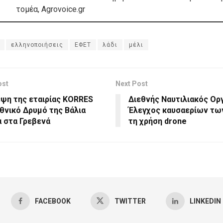
τομέα, Agrovoice.gr
ελληνοποιήσεις
ΕΦΕΤ
λάδι
μέλι
ost
Next Post
ψη της εταιρίας KORRES
Διεθνής Ναυτιλιακός Ορ
θνικό Δρυμό της Βάλια
Έλεγχος καυσαερίων τω
 στα Γρεβενά
τη χρήση drone
FACEBOOK
TWITTER
LINKEDIN