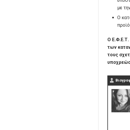
υποστ
με τη
Ο κατ
προϊό
Ο Ε.Φ.Ε.Τ
των καταν
τους σχετ
υποχρεώσ
Βιογρα