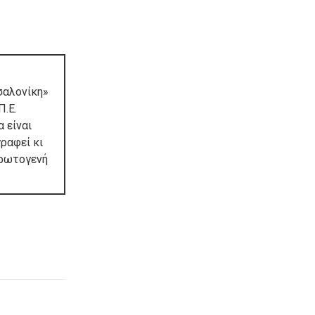
σαλονίκη»
Π.Ε.
 είναι
ραφεί κι
πρωτογενή