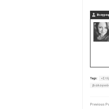
Βιογρα
Tags:
«Στή
βιολογικέ
Previous P