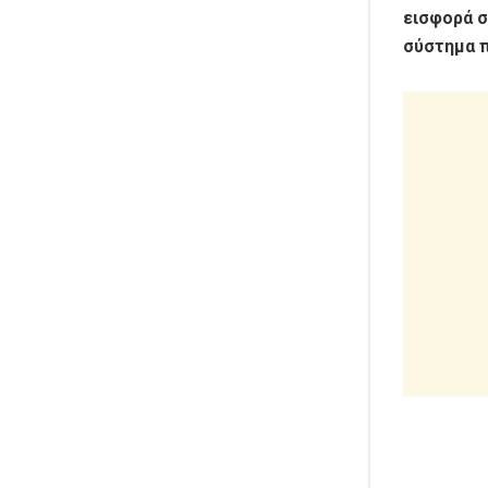
εισφορά σ
σύστημα π