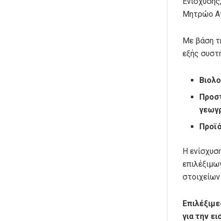
Ενίσχυσης
Μητρώο Αγ
Με βάση τ
εξής συστ
Βιολο
Προσ
γεωγρ
Προϊό
Η ενίσχυση
επιλέξιμω
στοιχείων
Επιλέξιμε
για την ε