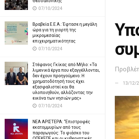
Θεσσαλονίκης
07/10/2024
Υπο
Βραβεία Ε.Ε.Α.: Έφτασε η μεγάλη
ώρα για τη γιορτή της
μικρομεσαίας
επιχειρηματικότητας
συ
07/10/2024
Στέφανος Γκίκας από Μήλο: «Τα
Προβλέπε
λιμενικά έργα που εξαγγέλλονται,
δεν έχουν προηγούμενο. Η
χρηματοδότησή τους έχει
13/12/
εξασφαλιστεί και θα
υλοποιηθούν, αλλάζοντας την
εικόνα των νησιών μας»
07/10/2024
ΝΕΑ ΑΡΙΣΤΕΡΑ: “Επιστροφές
εκατομμυρίων από τους
παραγωγούς: Το φιάσκο του
ΟΠΕΚΕΠΕ και οι κυβερνητικές