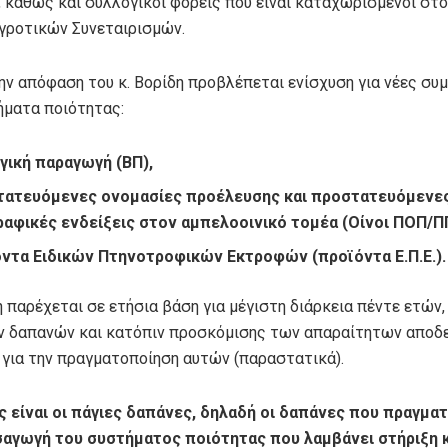
, καθώς και συλλογικοί φορείς που είναι καταχωρισμένοι στο
ροτικών Συνεταιρισμών.
ην απόφαση του κ. Βορίδη προβλέπεται ενίσχυση για νέες συ
ήματα ποιότητας:
γική παραγωγή (ΒΠ),
τατευόμενες ονομασίες προέλευσης και προστατευόμενε
αφικές ενδείξεις στον αμπελοοινικό τομέα (Οίνοι ΠΟΠ/ΠΓ
ντα Ειδικών Πτηνοτροφικών Εκτροφών (προϊόντα Ε.Π.Ε.).
 παρέχεται σε ετήσια βάση για μέγιστη διάρκεια πέντε ετών,
ν δαπανών και κατόπιν προσκόμισης των απαραίτητων αποδ
 για την πραγματοποίηση αυτών (παραστατικά).
ς είναι οι πάγιες δαπάνες, δηλαδή οι δαπάνες που πραγμα
ισαγωγή του συστήματος ποιότητας που λαμβάνει στήριξη κ