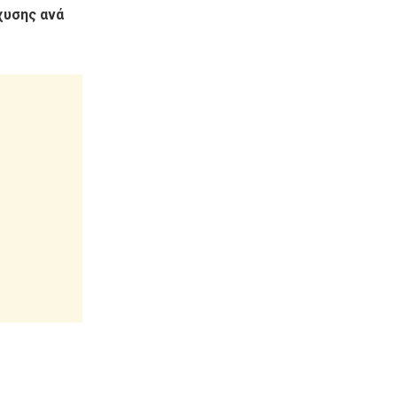
χυσης ανά