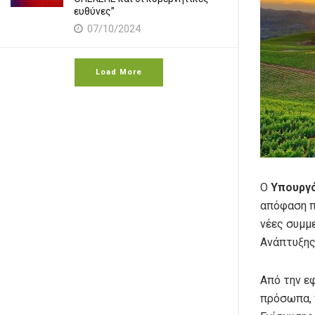
ευθύνες”
07/10/2024
Load More
Ο
Υπουργό
απόφαση π
νέες συμμ
Ανάπτυξης
Από την ε
πρόσωπα, 