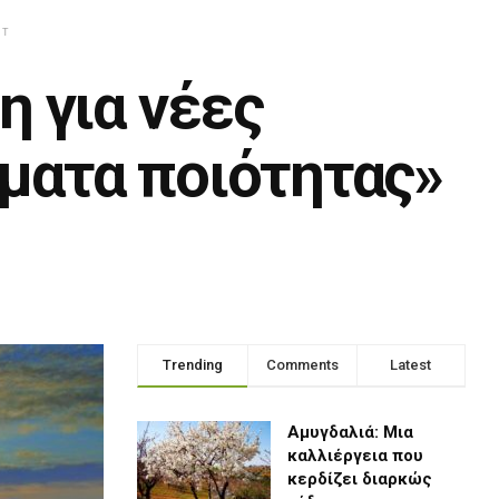
NT
η για νέες
ματα ποιότητας»
Trending
Comments
Latest
Αμυγδαλιά: Μια
καλλιέργεια που
κερδίζει διαρκώς