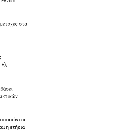
 Εθνικό
μμετοχές στα
ς
Ε),
 βάσει
εικτικών
τοποιούνται
αι η ετήσια