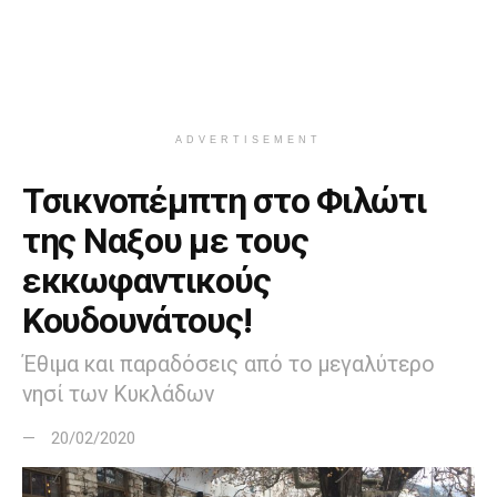
ADVERTISEMENT
Τσικνοπέμπτη στο Φιλώτι
της Ναξου με τους
εκκωφαντικούς
Κουδουνάτους!
Έθιμα και παραδόσεις από το μεγαλύτερο
νησί των Κυκλάδων
20/02/2020