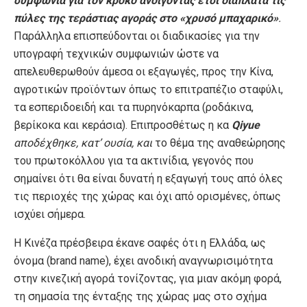
συμφωνία για τον κρόκο ανοίγοντας έτσι διάπλατα τις
πύλες της τεράστιας αγοράς στο «χρυσό μπαχαρικό»
.
Παράλληλα επισπεύδονται οι διαδικασίες για την
υπογραφή τεχνικών συμφωνιών ώστε να
απελευθερωθούν άμεσα οι εξαγωγές, προς την Κίνα,
αγροτικών προϊόντων όπως το επιτραπέζιο σταφύλι,
τα εσπεριδοειδή και τα πυρηνόκαρπα (ροδάκινα,
βερίκοκα και κεράσια). Επιπροσθέτως η κα
Qiyue
αποδέχθηκε, κατ’ ουσία, και
το θέμα της αναθεώρησης
του πρωτοκόλλου για τα ακτινίδια, γεγονός που
σημαίνει ότι θα είναι δυνατή η εξαγωγή τους από όλες
τις περιοχές της χώρας και όχι από ορισμένες, όπως
ισχύει σήμερα.
Η Κινέζα πρέσβειρα έκανε σαφές ότι η Ελλάδα, ως
όνομα (brand name), έχει ανοδική αναγνωρισιμότητα
στην κινεζική αγορά τονίζοντας, για μιαν ακόμη φορά,
τη σημασία της ένταξης της χώρας μας στο σχήμα