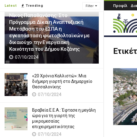
Προφίλ
Δι
Latest
Trending
Filter
Νίκος Παπαθανάσης: Στο
Πρόγραμμα Δίκαιη Αναπτυξιακή
Μετάβαση του ΕΣΠΑ η
εγκατάσταση φωτοβολταϊκών με
δικαιούχο την Ενεργειακή
Κοινότητα του Δήμου Κοζάνης
Ετικέ
07/10/2024
«20 Χρόνια Καλλιστώ»: Μια
διήμερη γιορτή στο Δημαρχείο
Θεσσαλονίκης
07/10/2024
Βραβεία Ε.Ε.Α.: Έφτασε η μεγάλη
ώρα για τη γιορτή της
μικρομεσαίας
επιχειρηματικότητας
07/10/2024