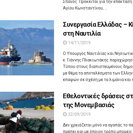
Σπανός. Πρόκειται για την επέκταση
Αγίου Κωνσταντίνου, ...
Συνεργασία Ελλάδας – Κ
στη Ναυτιλία
14/11/2019
Ο Υπουργός Ναυτιλίας και Νησιωτι
κ. Γιάννης Πλακιωτάκης παραχώρησ
Τύπου στους διαπιστευμένους δημ
με θέμα τα αποτελέσματα των Ελλη
επαφών σε σχέση με τα λιμάνια και τη
Εθελοντικές δράσεις στ
της Μονεμβασιάς
22/09/2019
Δεν χρειάζεται μόνο να αγαπάς το π
πρέπει και με όποιον τρόπο μπορείς