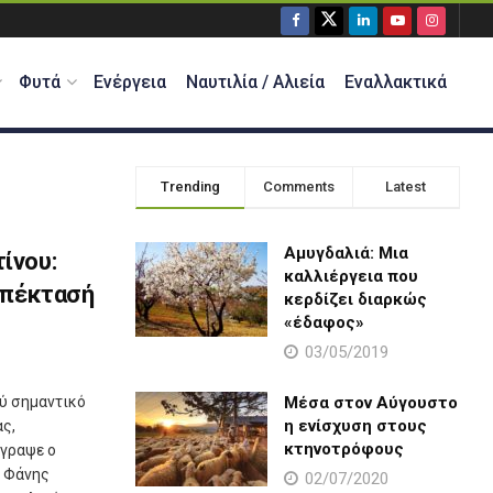
Φυτά
Ενέργεια
Ναυτιλία / Αλιεία
Εναλλακτικά
Trending
Comments
Latest
Αμυγδαλιά: Μια
ίνου:
καλλιέργεια που
 επέκτασή
κερδίζει διαρκώς
«έδαφος»
03/05/2019
ύ σημαντικό
Μέσα στον Αύγουστο
η ενίσχυση στους
ας,
κτηνοτρόφους
έγραψε ο
. Φάνης
02/07/2020