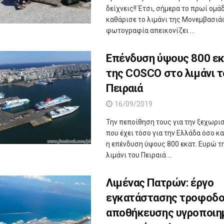
δείχνεις!! Έτσι, σήμερα το πρωί ομ
καθάρισε το λιμάνι της Μονεμβασιάς
φωτογραφία απεικονίζει ...
Επένδυση ύψους 800 εκ
της COSCO στο λιμάνι τ
Πειραιά
16/09/2019
Την πεποίθηση τους για την ξεχωρι
που έχει τόσο για την Ελλάδα όσο και
η επένδυση ύψους 800 εκατ. Ευρώ 
λιμάνι του Πειραιά ...
Λιμένας Πατρών: έργο
εγκατάστασης τροφοδο
αποθήκευσης υγροποιη