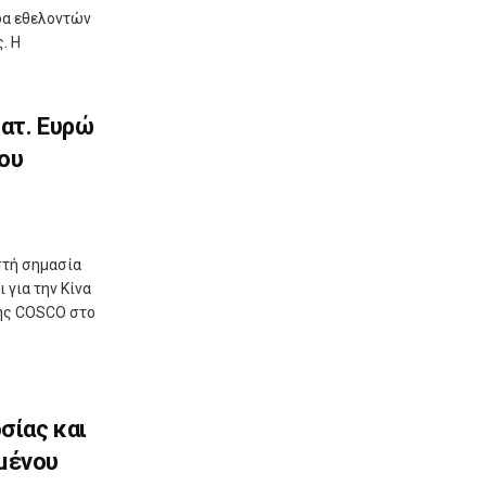
άδα εθελοντών
. Η
ατ. Ευρώ
ου
στή σημασία
 για την Κίνα
της COSCO στο
σίας και
μένου