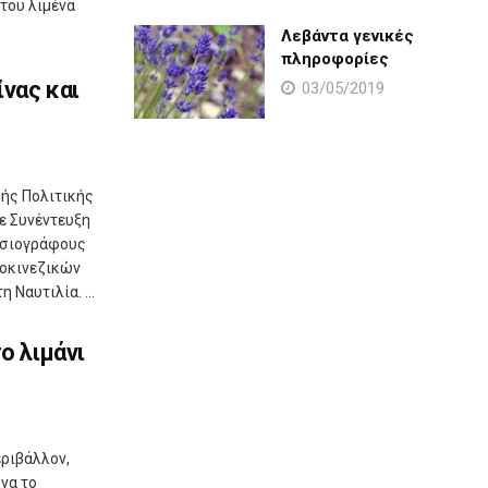
 του λιμένα
Λεβάντα γενικές
πληροφορίες
ίνας και
03/05/2019
κής Πολιτικής
ε Συνέντευξη
οσιογράφους
νοκινεζικών
 Ναυτιλία. ...
ο λιμάνι
εριβάλλον,
 να το