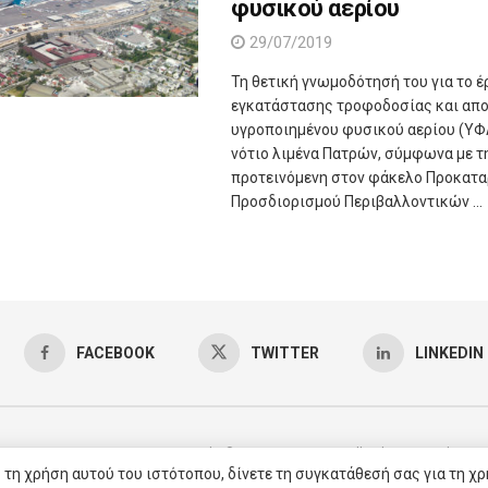
φυσικού αερίου
29/07/2019
Τη θετική γνωμοδότησή του για το έ
εγκατάστασης τροφοδοσίας και απ
υγροποιημένου φυσικού αερίου (ΥΦ
νότιο λιμένα Πατρών, σύμφωνα με τ
προτεινόμενη στον φάκελο Προκατα
Προσδιορισμού Περιβαλλοντικών ...
FACEBOOK
TWITTER
LINKEDIN
Copyright © 2025 AgroVoice / All right reserved /
Υπη
 τη χρήση αυτού του ιστότοπου, δίνετε τη συγκατάθεσή σας για τη χρ