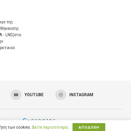
ργο της
οθήκευσης
Α - LNG)στο
ην
ρκτικού
YOUTUBE
INSTAGRAM
ρεσίες SEO
ήση των cookies.
Δείτε περισσότερα
.
ΑΠΟΔΟΧΗ