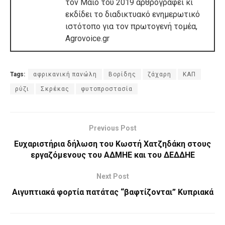
τον Μάιο του 2019 αρθρογραφεί κι
εκδίδει το διαδικτυακό ενημερωτικό
ιστότοπο για τον πρωτογενή τομέα,
Agrovoice.gr
Tags:
αφρικανική πανώλη
Βορίδης
ζάχαρη
ΚΑΠ
ρύζι
Σκρέκας
φυτοπροστασία
Previous Post
Ευχαριστήρια δήλωση του Κωστή Χατζηδάκη στους
εργαζόμενους του ΑΔΜΗΕ και του ΔΕΔΔΗΕ
Next Post
Αιγυπτιακά φορτία πατάτας “βαφτίζονται” Κυπριακά