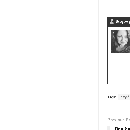
Βιογρα
Tags:
αγρό
Previous P
Βορίδη