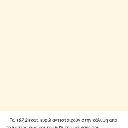
– Τα
107,2
εκατ. ευρώ αντιστοιχούν στην κάλυψη από
το Κράτος έως και του 80% της μείωσης του