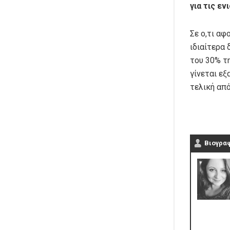
για τις ε
Σε ο,τι αφ
ιδιαίτερα
του 30% τη
γίνεται εξ
τελική απ
Βιογρα