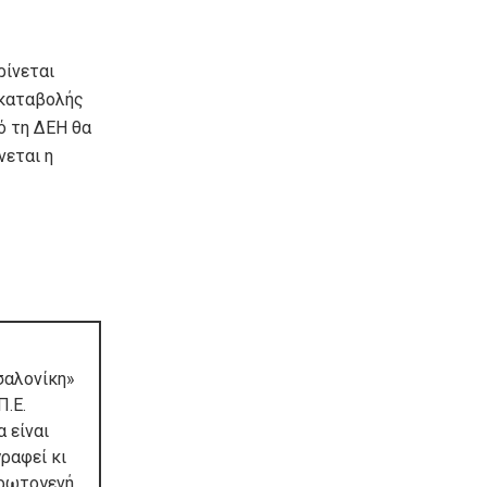
ρίνεται
 καταβολής
ό τη ΔΕΗ θα
νεται η
σαλονίκη»
Π.Ε.
 είναι
ραφεί κι
πρωτογενή