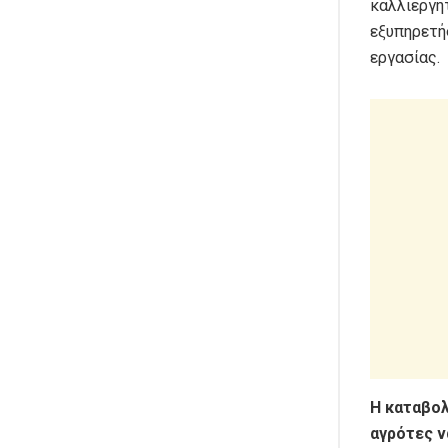
καλλιεργητ
εξυπηρετή
εργασίας.
Η καταβολ
αγρότες ν