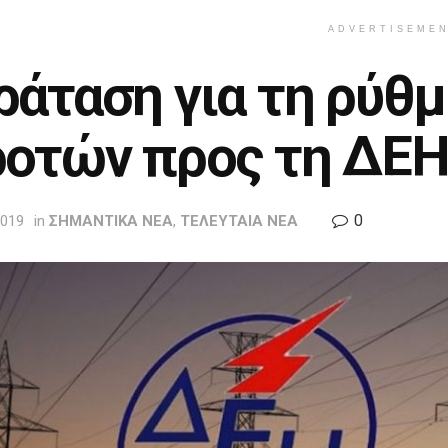
ADVERTISEME
ράταση για τη ρύθ
ροτών προς τη ΔΕ
0
2019
in
ΣΗΜΑΝΤΙΚΑ ΝΕΑ
,
ΤΕΛΕΥΤΑΙΑ ΝΕΑ