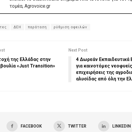
τομέα, Agrovoice.gr
τες
ΔΕΗ
παράταση
ρύθμιση οφειλών
ost
Next Post
οχή της Ελλάδας στην
4 Δωρεάν Εκπαιδευτικά 
ουλία «Just Transition»
για καινοτόμες νεοφυεί
επιχειρήσεις της αγροδ
αλυσίδας από όλη την Ε
FACEBOOK
TWITTER
LINKEDIN