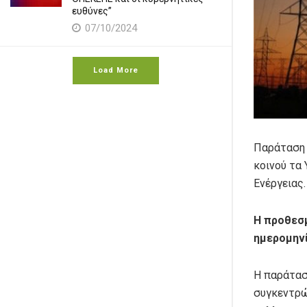
ευθύνες”
07/10/2024
Load More
Παράταση 
κοινού τα
Ενέργειας.
Η προθεσμ
ημερομηνί
Η παράτασ
συγκεντρώ