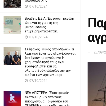
Θεσσαλονίκης
07/10/2024
Πα
Βραβεία Ε.Ε.Α.: Έφτασε η μεγάλη
ώρα για τη γιορτή της
μικρομεσαίας
επιχειρηματικότητας
αγ
07/10/2024
Στέφανος Γκίκας από Μήλο: «Τα
23/09/
λιμενικά έργα που εξαγγέλλονται,
δεν έχουν προηγούμενο. Η
χρηματοδότησή τους έχει
εξασφαλιστεί και θα
υλοποιηθούν, αλλάζοντας την
εικόνα των νησιών μας»
07/10/2024
ΝΕΑ ΑΡΙΣΤΕΡΑ: “Επιστροφές
εκατομμυρίων από τους
παραγωγούς: Το φιάσκο του
ΟΠΕΚΕΠΕ και οι κυβερνητικές