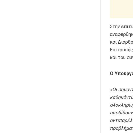
Στην
επιτ
αναφέρθηκ
και Διαρθρ
Επιτροπής
και του σ
Ο Υπουργό
«Οι σημαν
καθηκόντω
ολοκληρωμ
αποδίδουν
αντιπαρέλ
προβλήματ