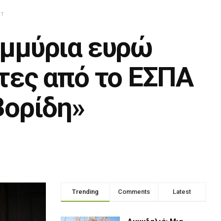
NT
ομμύρια ευρώ
τες από το ΕΣΠΑ
Βορίδη»
Trending
Comments
Latest