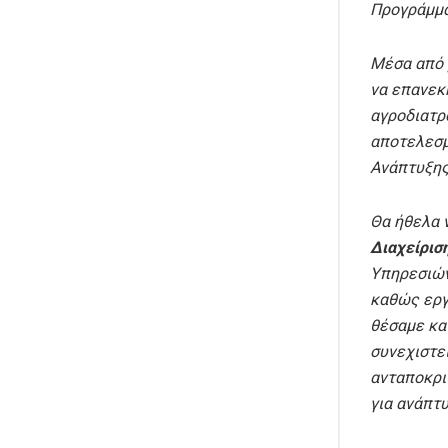
Προγράμμα
Μέσα από 
να επανεκ
αγροδιατρ
αποτελεσμ
Ανάπτυξης
Θα ήθελα 
Διαχείρισ
Υπηρεσιών
καθώς εργ
θέσαμε κα
συνεχιστε
ανταποκρι
για ανάπτυ