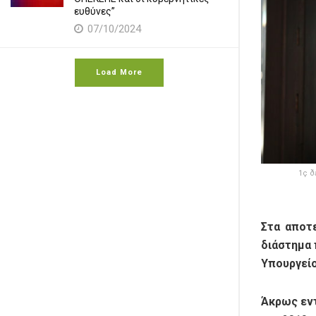
ευθύνες”
07/10/2024
Load More
1ç ð
Στα αποτ
διάστημα 
Υπουργείο
Άκρως εν