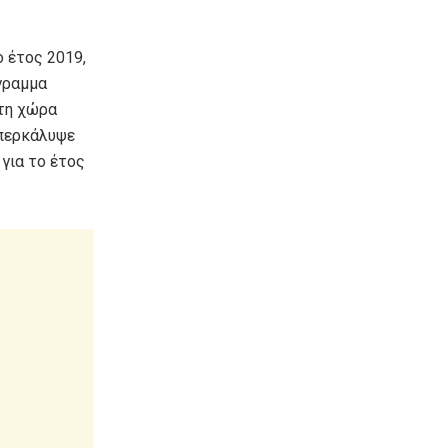
ο έτος 2019,
γραμμα
τη χώρα
υπερκάλυψε
 για το έτος