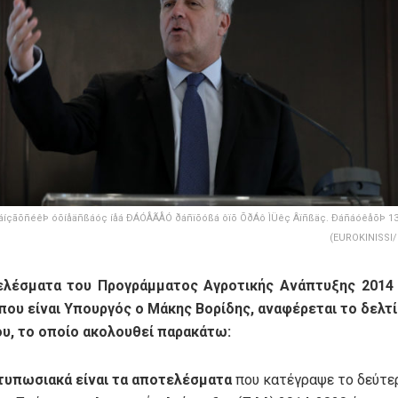
áíçãõñéêÞ óõíåäñßáóç íåá ÐÁÓÅÃÅÓ ðáñïõóßá ôïõ ÕðÁô ÌÜêç Âïñßäç. ÐáñáóêåõÞ 13 
(EUROKINISSI/
ελέσματα του Προγράμματος Αγροτικής Ανάπτυξης 2014 
που είναι Υπουργός ο Μάκης Βορίδης, αναφέρεται το δελτ
υ, το οποίο ακολουθεί παρακάτω:
τυπωσιακά είναι τα αποτελέσματα
που κατέγραψε το δεύτε