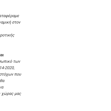
καταφέραμε
ναμική στον
γροτικής
αι
οσωπικό των
14-2020,
 στόχων που
 θα
να
ς χώρας μας