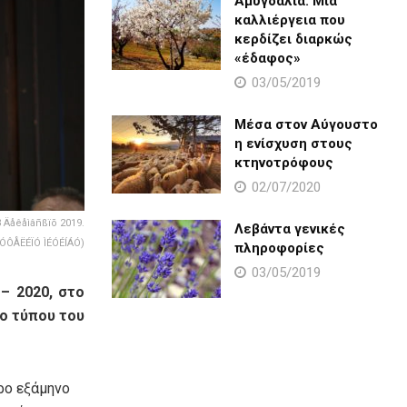
Αμυγδαλιά: Μια
καλλιέργεια που
κερδίζει διαρκώς
«έδαφος»
03/05/2019
Μέσα στον Αύγουστο
η ενίσχυση στους
κτηνοτρόφους
02/07/2020
Äåêåìâñßïõ 2019.
Λεβάντα γενικές
ÓÔÅËÉÏÓ ÌÉÓÉÍÁÓ)
πληροφορίες
03/05/2019
– 2020, στο
ίο τύπου του
ρο εξάμηνο