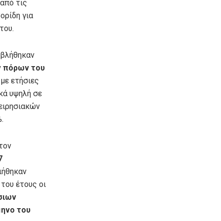
από τις
ορίδη για
του.
αβλήθηκαν
ν πόρων του
 με ετήσιες
κά υψηλή σε
χειρησιακών
.
τον
7
οιήθηκαν
του έτους οι
σιων
ηνο του