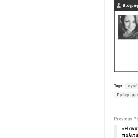
Βιογρα
Tags:
αγρό
Πρόγραμμα
Previous P
«Η ανυ
πολιτι