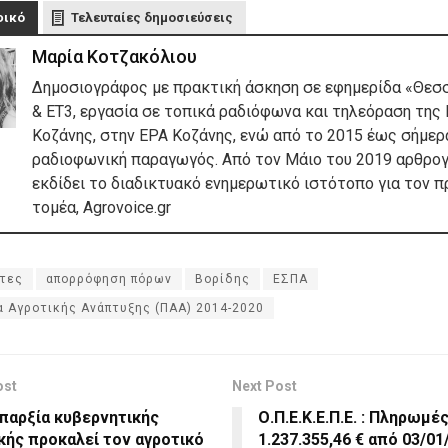
φικό
Τελευταίες δημοσιεύσεις
Μαρία Κοτζακόλιου
Δημοσιογράφος με πρακτική άσκηση σε εφημερίδα «Θεσ
& ΕΤ3, εργασία σε τοπικά ραδιόφωνα και τηλεόραση της 
Κοζάνης, στην ΕΡΑ Κοζάνης, ενώ από το 2015 έως σήμερα
ραδιοφωνική παραγωγός. Από τον Μάιο του 2019 αρθρογ
εκδίδει το διαδικτυακό ενημερωτικό ιστότοπο για τον 
τομέα, Agrovoice.gr
τες
απορρόφηση πόρων
Βορίδης
ΕΣΠΑ
 Αγροτικής Ανάπτυξης (ΠΑΑ) 2014-2020
ost
Next Post
παρξία κυβερνητικής
Ο.Π.Ε.Κ.Ε.Π.Ε. : Πληρωμέ
κής προκαλεί τον αγροτικό
1.237.355,46 € από 03/01