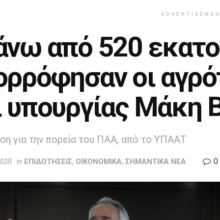
ADVERTISEME
άνω από 520 εκατ
ορρόφησαν οι αγρό
ί υπουργίας Μάκη 
ση για την πορεία του ΠΑΑ, από το ΥΠΑΑΤ
0
2020
in
ΕΠΙΔΟΤΗΣΕΙΣ
,
ΟΙΚΟΝΟΜΙΚΑ
,
ΣΗΜΑΝΤΙΚΑ ΝΕΑ