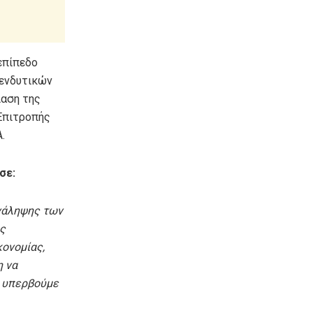
επίπεδο
πενδυτικών
αση της
Επιτροπής
.
σε:
νάληψης των
ός
ονομίας,
η να
α υπερβούμε