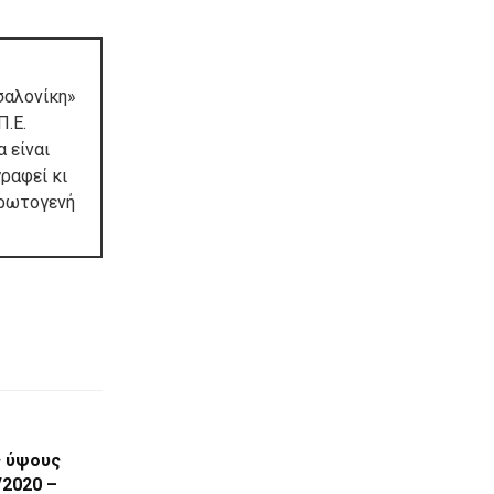
σαλονίκη»
Π.Ε.
 είναι
ραφεί κι
πρωτογενή
ς ύψους
/2020 –