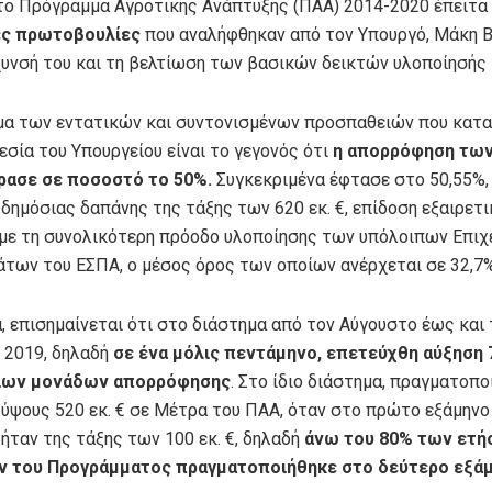
 το Πρόγραμμα Αγροτικής Ανάπτυξης (ΠΑΑ) 2014-2020 έπειτα 
ές πρωτοβουλίες
που αναλήφθηκαν από τον Υπουργό, Μάκη Β
χυνσή του και τη βελτίωση των βασικών δεικτών υλοποίησής 
α των εντατικών και συντονισμένων προσπαθειών που κατ
εσία του Υπουργείου είναι το γεγονός ότι
η απορρόφηση τω
ρασε σε ποσοστό το 50%.
Συγκεκριμένα έφτασε στο 50,55%,
δημόσιας δαπάνης της τάξης των 620 εκ. €, επίδοση εξαιρετι
 με τη συνολικότερη πρόοδο υλοποίησης των υπόλοιπων Επι
των του ΕΣΠΑ, ο μέσος όρος των οποίων ανέρχεται σε 32,7%
, επισημαίνεται ότι στο διάστημα από τον Αύγουστο έως και 
 2019, δηλαδή
σε ένα μόλις πεντάμηνο, επετεύχθη αύξηση 
ίων μονάδων απορρόφησης
. Στο ίδιο διάστημα, πραγματοπ
ύψους 520 εκ. € σε Μέτρα του ΠΑΑ, όταν στο πρώτο εξάμηνο 
ήταν της τάξης των 100 εκ. €, δηλαδή
άνω του 80% των ετή
 του Προγράμματος πραγματοποιήθηκε στο δεύτερο εξάμ