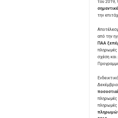
του 2019,
σημαντικ
την επιτά
Αποτέλεσμ
από την ηγ
ΠΑΑ ξεπέ
πληρωμές 
σχέση και
Προγραμμά
Ενδεικτικά
Δεκέμβριο
ποσοστια
πληρωμές 
πληρωμές 
πληρωμών