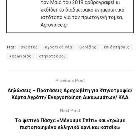
τον Μάιο του 2019 αρθρογραφεί κι
εκδίδει το διαδικτυακό ενημερωτικό
ιστότοπο για τον πρωτογενή τομέα,
Agrovoice.gr
Tags:
αγρότες
αγροτικά νέα
Βορίδης
επιδοτήσεις
κορωνοϊός
κτηνοτρόφοι
Previous Post
Δηλώσεις – Προτάσεις Αραχωβίτη για Κτηνοτροφία/
Κάρτα Αγρότη/ Ενεργοποίηση Δικαιωμάτων/ ΚΑΔ
Next Post
Το φετινό Πάσχα «Μένουμε Σπίτι» και «τρώμε
πιστοποιημένο ελληνικό αρνί και κατσίκι»