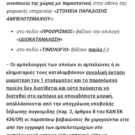
οινοποιεία της χώρας με παραστατικά,
στην οθόνη της
ψηφιακής υπηρεσίας
«ΣΤΟΙΧΕΙΑ ΠΑΡΑΔΟΣΗΣ
ΑΜΠΕΛΟΤΕΜΑΧΙΟΥ»:
στο πεδίο
«ΠΡΟΟΡΙΣΜΟΣ»
βάζουν την επιλογή
«
ΙΔΙΟΚΑΤΑΝΑΛΩΣΗ
»
στο πεδίο
«ΤΙΜΟΛΟΓΙΟ
» βάζουν
παύλα (-)
–
Οι αμπελουργοί των οποίων οι αμπελώνες ή οι
κληματαριές τους καταλαμβάνουν
συνολική έκταση
μικρότερη του 1 στρέμματος και το παραγόμενο
προϊόν δεν διατίθεται και ούτε πρόκειται να
διατεθεί στο εμπόριο με οποιαδήποτε μορφή
,
απαλλάσσονται από την υποχρέωση υποβολής
δήλωσης συγκομιδής (παρ. 2, άρθρου 8 του ΚΑΝ ΕΚ
436/09)
οι παραπάνω βεβαιώσεις
θα χορηγούνται είτε
από την εγγραφή των αμπελοτεμαχίων στο