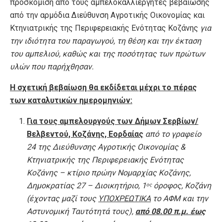
προσκόμιση από τους αμπελοκαλλιεργητές βεβαίωσης
από την αρμόδια Διεύθυνση Αγροτικής Οικονομίας και
Κτηνιατρικής της Περιφερειακής Ενότητας Κοζάνης
για
την ιδιότητα του παραγωγού, τη θέση και την έκταση
του αμπελιού, καθώς και της ποσότητας των πρώτων
υλών που παρήχθησαν.
Η σχετική βεβαίωση θα εκδίδεται μέχρι το πέρας
των καταλυτικών ημερομηνιών:
Για τους αμπελουργούς των Δήμων Σερβίων/
Βελβεντού, Κοζάνης, Εορδαίας
από το γραφείο
24 της Διεύθυνσης Αγροτικής Οικονομίας &
Κτηνιατρικής της Περιφερειακής Ενότητας
Κοζάνης –
κτίριο πρώην Νομαρχίας Κοζάνης
,
Δημοκρατίας 27 – Διοικητήριο,
1
όροφος,
Κοζάνη
ος
(έχοντας μαζί τους
ΥΠΟΧΡΕΩΤΙΚΑ
το ΑΦΜ και την
Αστυνομική Ταυτότητά τους),
από 08.00 π.μ. έως