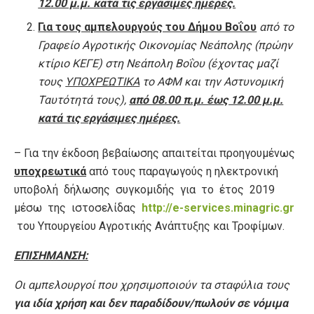
12.00 μ.μ. κατά τις εργάσιμες ημέρες.
Για τους αμπελουργούς του Δήμου Βοΐου
από το
Γραφείο Αγροτικής Οικονομίας Νεάπολης (πρώην
κτίριο ΚΕΓΕ) στη Νεάπολη Βοΐου (έχοντας μαζί
τους
ΥΠΟΧΡΕΩΤΙΚΑ
το ΑΦΜ και την Αστυνομική
Ταυτότητά τους),
από 08.00 π.μ. έως 12.00 μ.μ.
κατά τις εργάσιμες ημέρες.
– Για την έκδοση βεβαίωσης απαιτείται προηγουμένως
υποχρεωτικά
από τους παραγωγούς η ηλεκτρονική
υποβολή δήλωσης συγκομιδής για το έτος 2019
μέσω της ιστοσελίδας
http://e-services.minagric.gr
του Υπουργείου Αγροτικής Ανάπτυξης και Τροφίμων.
ΕΠΙΣΗΜΑΝΣΗ:
Οι αμπελουργοί που χρησιμοποιούν τα σταφύλια τους
για ιδία χρήση και δεν παραδίδουν/πωλούν σε νόμιμα