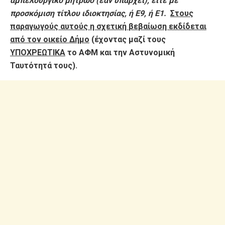
αμπελουργικό μητρώο (εάν υπάρχει), είτε με
προσκόμιση τίτλου ιδιοκτησίας, ή Ε9, ή Ε1.
Στους
παραγωγούς αυτούς η σχετική βεβαίωση εκδίδεται
από τον οικείο Δήμο
(έχοντας μαζί τους
ΥΠΟΧΡΕΩΤΙΚΑ
το ΑΦΜ και την Αστυνομική
Ταυτότητά τους).