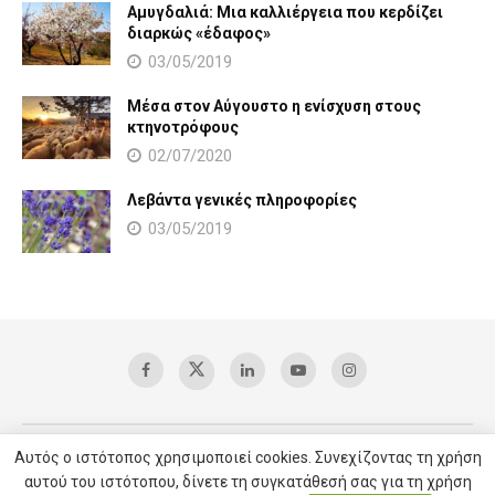
Αμυγδαλιά: Μια καλλιέργεια που κερδίζει
διαρκώς «έδαφος»
03/05/2019
Μέσα στον Αύγουστο η ενίσχυση στους
κτηνοτρόφους
02/07/2020
Λεβάντα γενικές πληροφορίες
03/05/2019
Αυτός ο ιστότοπος χρησιμοποιεί cookies. Συνεχίζοντας τη χρήση
Copyright © 2025 AgroVoice / All right reserved /
Υπηρεσίες SEO
αυτού του ιστότοπου, δίνετε τη συγκατάθεσή σας για τη χρήση