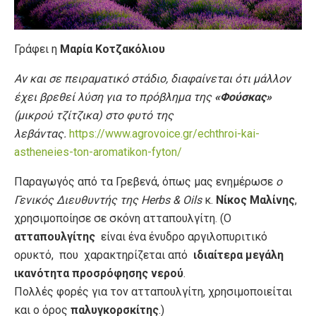
Γράφει η
Μαρία Κοτζακόλιου
Αν και σε πειραματικό στάδιο, διαφαίνεται ότι μάλλον
έχει βρεθεί λύση για το πρόβλημα της
«Φούσκας»
(μικρού τζίτζικα) στο φυτό της
λεβάντας.
https://www.agrovoice.gr/echthroi-kai-
astheneies-ton-aromatikon-fyton/
Παραγωγός από τα Γρεβενά, όπως μας ενημέρωσε
ο
Γενικός Διευθυντής της Herbs & Oils
κ.
Νίκος Μαλίνης
,
χρησιμοποίησε σε σκόνη ατταπουλγίτη. (Ο
ατταπουλγίτης
είναι ένα ένυδρο αργιλοπυριτικό
ορυκτό, που χαρακτηρίζεται από
ιδιαίτερα μεγάλη
ικανότητα προσρόφησης νερού
.
Πολλές φορές για τον ατταπουλγίτη, χρησιμοποιείται
και ο όρος
παλυγκορσκίτης
.)