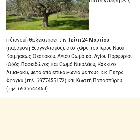
Πιο συγκεκριμένα,
η διανομή θα ξεκινήσει την
Τρίτη 24 Μαρτίου
(παραμονή Ευαγγελισμού), στο χώρο του Ιερού Ναού
Κοιμήσεως Θεοτόκου, Αγίου Θωμά και Αγίου Πορφυρίου
(Οδός Ποσειδώνος και Θωμά Νικολάου, Κοκκίνο
Λιμανάκι), μετά από επικοινωνία με τους κ.κ. Πέτρο
Φράγκο (τηλ. 6977455172) και Κωστή Παπασπύρου
(τηλ. 6936644464).