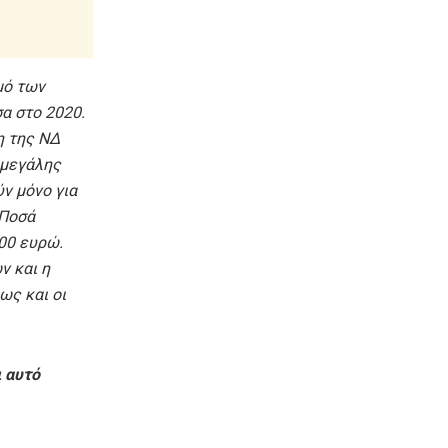
μό των
α στο 2020.
ση της ΝΔ
 μεγάλης
ν μόνο για
 Ποσά
00 ευρώ.
ν και η
ως και οι
ι αυτό