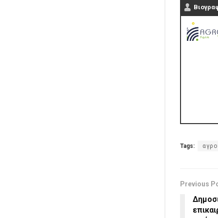
Βιογρα
Tags:
αγρο
Previous P
Δημοσ
επικα