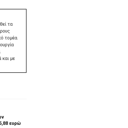
θεί τα
ερους
κό τομέα.
τουργία
ι
 και με
ων
5,88 ευρώ