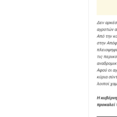
Δεν αρκέσ
αγροτών α
Από την κ
στην Απόφ
πλειοψηφί
τις περικο
αναδρομικ
Αφού οι α
κύρια σύντ
λοιποί χα
Η κυβέρνη
προκαλεί τ