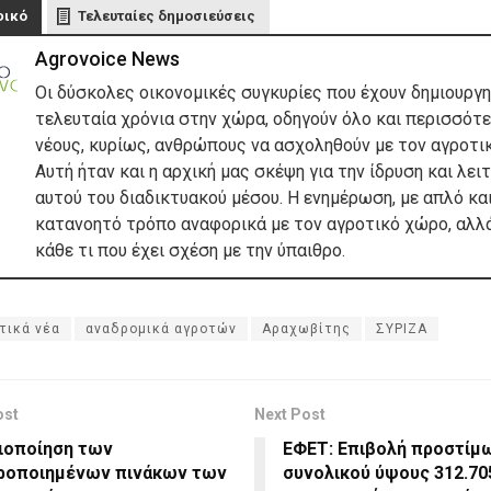
φικό
Τελευταίες δημοσιεύσεις
Agrovoice News
Οι δύσκολες οικονομικές συγκυρίες που έχουν δημιουργη
τελευταία χρόνια στην χώρα, οδηγούν όλο και περισσότ
νέους, κυρίως, ανθρώπους να ασχοληθούν με τον αγροτι
Αυτή ήταν και η αρχική μας σκέψη για την ίδρυση και λει
αυτού του διαδικτυακού μέσου. Η ενημέρωση, με απλό κα
κατανοητό τρόπο αναφορικά με τον αγροτικό χώρο, αλλά
κάθε τι που έχει σχέση με την ύπαιθρο.
τικά νέα
αναδρομικά αγροτών
Αραχωβίτης
ΣΥΡΙΖΑ
ost
Next Post
ιοποίηση των
ΕΦΕΤ: Επιβολή προστίμ
ιροποιημένων πινάκων των
συνολικού ύψους 312.70