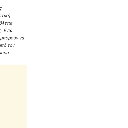
ς
ετική
έβλεπε
ς. Ενώ
 μπορούν να
από τον
μερα.