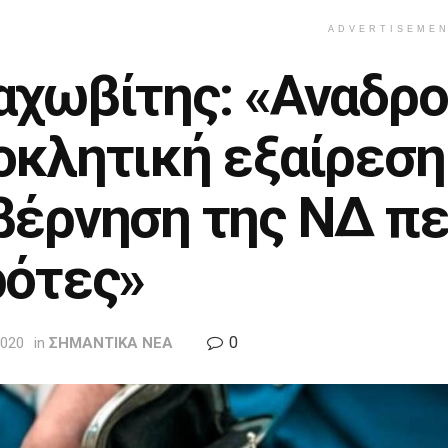
ADVERTISEME
αχωβίτης: «Αναδρο
οκλητική εξαίρεση
βέρνηση της ΝΔ πε
ρότες»
0
2020
in
ΣΗΜΑΝΤΙΚΑ ΝΕΑ