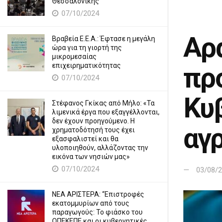
Θεσσαλονίκης
07/10/2024
Αρ
Βραβεία Ε.Ε.Α.: Έφτασε η μεγάλη
ώρα για τη γιορτή της
μικρομεσαίας
επιχειρηματικότητας
πρ
07/10/2024
Κυ
Στέφανος Γκίκας από Μήλο: «Τα
λιμενικά έργα που εξαγγέλλονται,
δεν έχουν προηγούμενο. Η
αγ
χρηματοδότησή τους έχει
εξασφαλιστεί και θα
υλοποιηθούν, αλλάζοντας την
εικόνα των νησιών μας»
07/10/2024
03/08/
ΝΕΑ ΑΡΙΣΤΕΡΑ: “Επιστροφές
εκατομμυρίων από τους
παραγωγούς: Το φιάσκο του
ΟΠΕΚΕΠΕ και οι κυβερνητικές