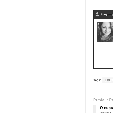
Βιογρα
Tags:
ΕΦΕ
Previous P
O ευρ