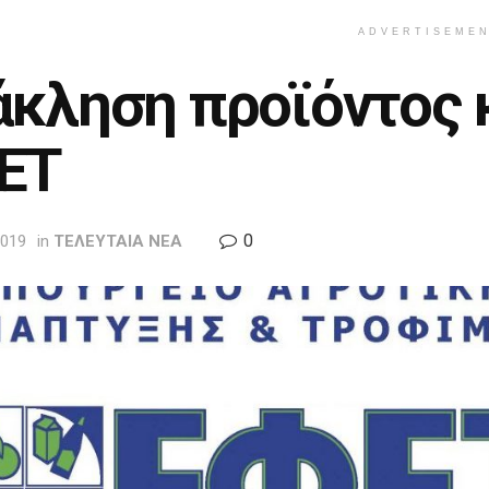
ADVERTISEME
άκληση προϊόντος 
ΕΤ
0
2019
in
ΤΕΛΕΥΤΑΙΑ ΝΕΑ