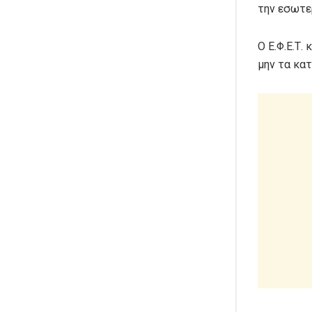
την εσωτερ
Ο Ε.Φ.Ε.Τ
μην τα κα