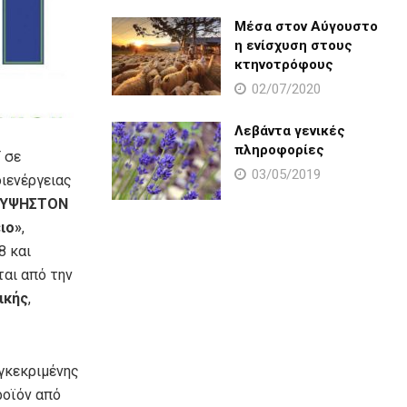
Μέσα στον Αύγουστο
η ενίσχυση στους
κτηνοτρόφους
02/07/2020
Λεβάντα γενικές
πληροφορίες
Τ σε
03/05/2019
διενέργειας
«ΥΨΗΣΤΟΝ
ιο»
,
8 και
ται από την
ικής
,
υγκεκριμένης
οϊόν από