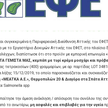
 και συγκεκριμένα η Περιφερειακή Διεύθυνση Αττικής του ΕΦΕ
α με το Εργαστήριο Δοκιμών Αττικής του ΕΦΕΤ, στο πλαίσιο 
ελέγχων, διαπίστωσε ότι στο προϊόν με εμπορική επωνυμία
Α ΓΕΜΙΣΤΑ ΜΑΣ, κεμπάπ με τυρί κρέμα μοσχάρι και πρόβε
ας τετρακοσίων (400) γραμμαρίων, με αρ. παρτίδας LOT 3481
α λήξης 15/12/2019, το οποίο παρασκευάζεται και συσκευάζε
η
«MEATKA A.E.», Θερμοπυλών 20 & Διαγόρα στα Σπάτα Αττ
ε Salmonella spp
 απαίτησε την άμεση ανάκληση / απόσυρση του συνόλου της σ
από το ανωτέρω,
μη ασφαλές και επιβλαβές για την υγεία
πρ