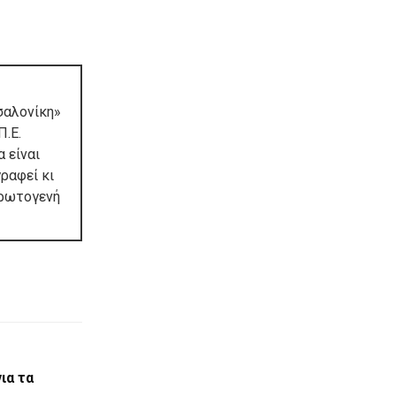
σαλονίκη»
Π.Ε.
 είναι
ραφεί κι
πρωτογενή
ια τα