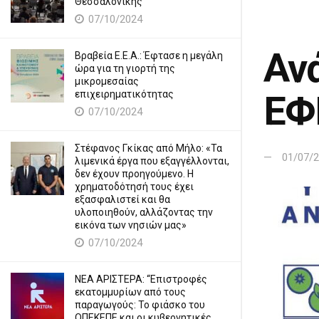
Θεσσαλονίκης
07/10/2024
Αν
Βραβεία Ε.Ε.Α.: Έφτασε η μεγάλη
ώρα για τη γιορτή της
μικρομεσαίας
επιχειρηματικότητας
ΕΦ
07/10/2024
Στέφανος Γκίκας από Μήλο: «Τα
01/07/
λιμενικά έργα που εξαγγέλλονται,
δεν έχουν προηγούμενο. Η
χρηματοδότησή τους έχει
εξασφαλιστεί και θα
υλοποιηθούν, αλλάζοντας την
εικόνα των νησιών μας»
07/10/2024
ΝΕΑ ΑΡΙΣΤΕΡΑ: “Επιστροφές
εκατομμυρίων από τους
παραγωγούς: Το φιάσκο του
ΟΠΕΚΕΠΕ και οι κυβερνητικές