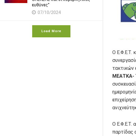
ευθύνες”
07/10/2024
Load More
Ο Ε.Φ.Ε.Τ.
συνεργασί
τακτικών 
ΜΕΑΤΚΑ- Τ
συσκευασί
ημερομηνί
επιχείρησ
ανιχνεύτηκ
Ο Ε.Φ.Ε.Τ.
παρτίδας 