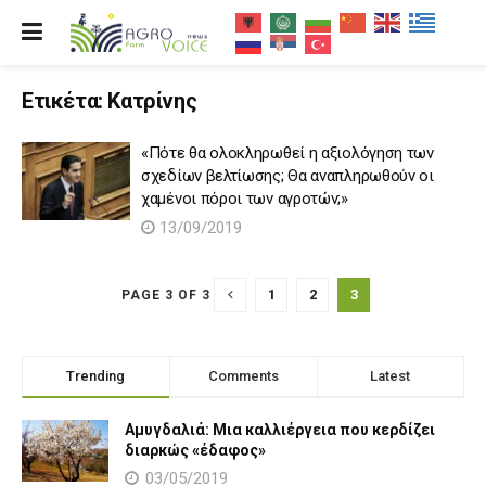
Ετικέτα:
Κατρίνης
«Πότε θα ολοκληρωθεί η αξιολόγηση των
σχεδίων βελτίωσης; Θα αναπληρωθούν οι
χαμένοι πόροι των αγροτών;»
13/09/2019
1
2
3
PAGE 3 OF 3
Trending
Comments
Latest
Αμυγδαλιά: Μια καλλιέργεια που κερδίζει
διαρκώς «έδαφος»
03/05/2019